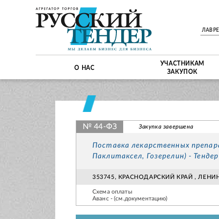
ЛАВР
УЧАСТНИКАМ
О НАС
ЗАКУПОК
№ 44-ФЗ
Закупка завершена
Поставка лекарственных препар
Паклитаксел, Гозерелин) - Тенд
353745, КРАСНОДАРСКИЙ КРАЙ , ЛЕНИН
Схема оплаты
Аванс - (см.документацию)