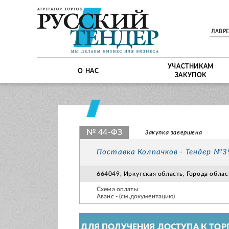
ЛАВР
УЧАСТНИКАМ
О НАС
ЗАКУПОК
№ 44-ФЗ
Закупка завершена
Поставка Колпачков - Тендер №
664049, Иркутская область, Города обла
Схема оплаты
Аванс - (см.документацию)
ДЛЯ ПОЛУЧЕНИЯ ДОСТУПА К ТОР