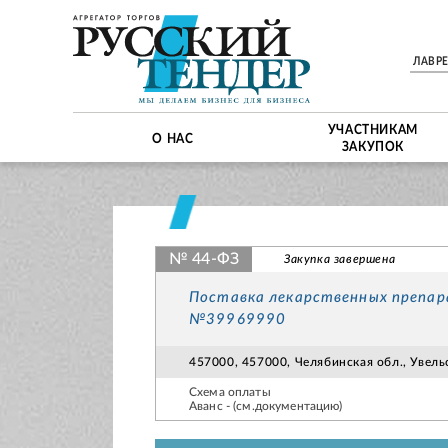
ЛАВР
УЧАСТНИКАМ
О НАС
ЗАКУПОК
№ 44-ФЗ
Закупка завершена
Поставка лекарственных препа
№39969990
457000, 457000, Челябинская обл., Увельс
Схема оплаты
Аванс - (см.документацию)