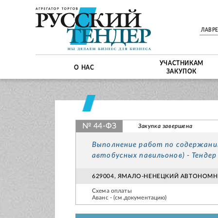
ЛАВР
УЧАСТНИКАМ
О НАС
ЗАКУПОК
№ 44-ФЗ
Закупка завершена
Выполнение работ по содержанию
автобусных павильонов) - Тенд
629004, ЯМАЛО-НЕНЕЦКИЙ АВТОНОМНЫЙ
Схема оплаты
Аванс - (см.документацию)