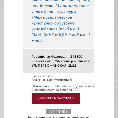
(выставление поста охраны)
на объекте Муниципального
учреждения культуры
«Межпоселенческое
культурно-досуговое
учреждение» (клуб им.1
Мая), (МУК МКДУ (клуб им. 1
мая))
Российская Федерация, 243300,
Брянская обл, Унечский р-н, Унеча г,
УЛ. ПЕРВОМАЙСКАЯ, Д.22
Схема оплаты
Аванс - (см.документацию)
Обновлено
Окончание подачи заявок
7 декабря 2024
16 декабря 2024
ДОКУМЕНТЫ ЗАКУПКИ
V
№ 44-ФЗ
Запрос котировок в электронной форме