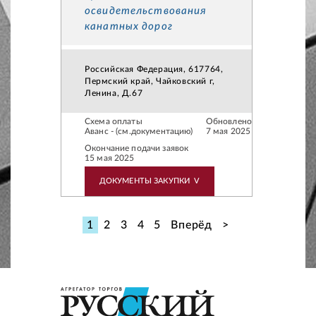
освидетельствования
канатных дорог
Российская Федерация, 617764,
Пермский край, Чайковский г,
Ленина, Д.67
Схема оплаты
Обновлено
Аванс - (см.документацию)
7 мая 2025
Окончание подачи заявок
15 мая 2025
ДОКУМЕНТЫ ЗАКУПКИ
V
1
2
3
4
5
Вперёд
>