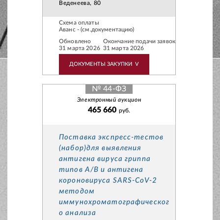
Веденеева, 80
Схема оплаты
Аванс - (см.документацию)
Обновлено
Окончание подачи заявок
31 марта 2026
31 марта 2026
ДОКУМЕНТЫ ЗАКУПКИ
V
№ 44-ФЗ
Электронный аукцион
465 660
руб.
Поставка экспресс-тестов
(набор)для выявления
антигена вируса гриппа
типов А/В и антигена
короновируса SARS-CoV-2
методом
иммунохроматографическог
о анализа